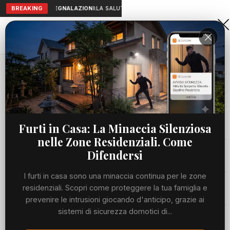
BREAKING
SEGNALAZIONI:
LA SALUTE A PORTATA DI MANO: TELEMEDICIN
Aranova • NET
PORTALE UTILE AL TERRITORIO
Home
Cronaca
Viabilità
Furti in Casa: La Minaccia Silenziosa
nelle Zone Residenziali. Come
Utilità
Difendersi
I furti in casa sono una minaccia continua per le zone
Meteo
residenziali. Scopri come proteggere la tua famiglia e
prevenire le intrusioni giocando d'anticipo, grazie ai
Precedente
Suc
sistemi di sicurezza domotici di...
Eventi