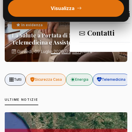
Visualizza
Segnalazioni
In evidenza
Segnalazioni
Contatti
La Salute a Portata di Mano:
Telemedicina e Assistenza Domiciliare
Giovedì, 09 Luglio 2026
2 min lettura
Tutti
Sicurezza Casa
Energia
Telemedicina
ULTIME NOTIZIE