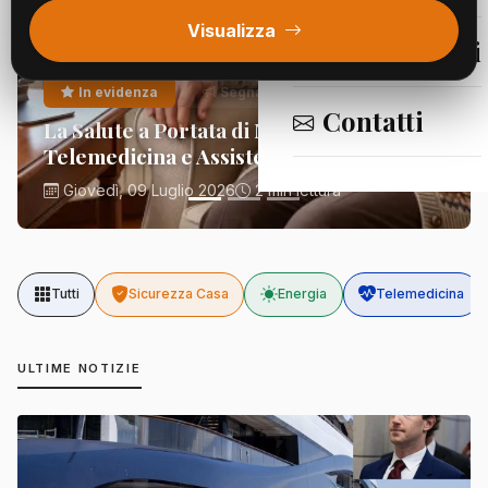
Visualizza
Segnalazioni
In evidenza
Segnalazioni
Contatti
La Salute a Portata di Mano:
Telemedicina e Assistenza Domiciliare
Giovedì, 09 Luglio 2026
2 min lettura
Tutti
Sicurezza Casa
Energia
Telemedicina
ULTIME NOTIZIE