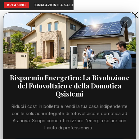
BREAKING
SEGNALAZIONI:
LA SALUTE A PORTATA DI MANO: TELEMEDICIN
Aranova • NET
PORTALE UTILE AL TERRITORIO
Home
Cronaca
Viabilità
Risparmio Energetico: La Rivoluzione
del Fotovoltaico e della Domotica
Utilità
Qsistemi
Riduci i costi in bolletta e rendi la tua casa indipendente
Meteo
con le soluzioni integrate di fotovoltaico e domotica ad
Aranova. Scopri come ottimizzare l'energia solare con
Precedente
Suc
l'aiuto di professionisti...
Eventi