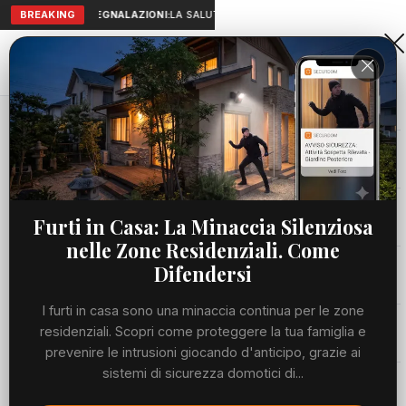
BREAKING
SEGNALAZIONI:
LA SALUTE A PORTATA DI MANO: TELEMEDICIN
Aranova • NET
PORTALE UTILE AL TERRITORIO
Home
Cronaca
Viabilità
Furti in Casa: La Minaccia Silenziosa
nelle Zone Residenziali. Come
Utilità
Difendersi
I furti in casa sono una minaccia continua per le zone
Meteo
residenziali. Scopri come proteggere la tua famiglia e
prevenire le intrusioni giocando d'anticipo, grazie ai
Precedente
Suc
sistemi di sicurezza domotici di...
Eventi