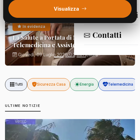
Visualizza
Segnalazioni
In evidenza
Segnalazioni
Contatti
La Salute a Portata di Mano:
Telemedicina e Assistenza Domiciliare
Giovedì, 09 Luglio 2026
2 min lettura
Tutti
Sicurezza Casa
Energia
Telemedicina
ULTIME NOTIZIE