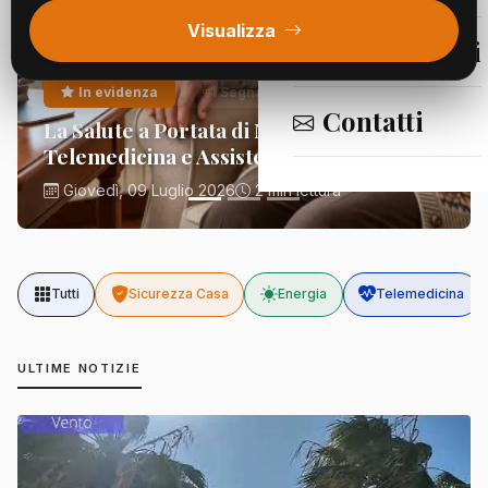
Visualizza
Segnalazioni
In evidenza
Segnalazioni
Contatti
La Salute a Portata di Mano:
Telemedicina e Assistenza Domiciliare
Giovedì, 09 Luglio 2026
2 min lettura
Tutti
Sicurezza Casa
Energia
Telemedicina
ULTIME NOTIZIE