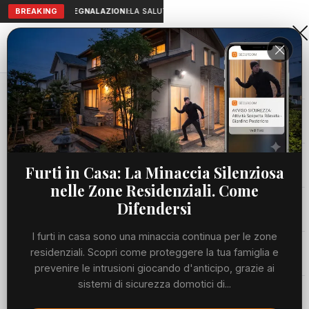
BREAKING
SEGNALAZIONI:
LA SALUTE A PORTATA DI MANO: TELEMEDICIN
Aranova • NET
PORTALE UTILE AL TERRITORIO
Home
Cronaca
Viabilità
Furti in Casa: La Minaccia Silenziosa
nelle Zone Residenziali. Come
Utilità
Difendersi
I furti in casa sono una minaccia continua per le zone
Meteo
residenziali. Scopri come proteggere la tua famiglia e
prevenire le intrusioni giocando d'anticipo, grazie ai
Precedente
Suc
sistemi di sicurezza domotici di...
Eventi