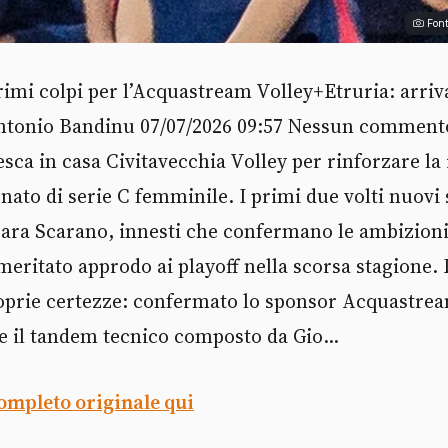
Font
rimi colpi per l’Acquastream Volley+Etruria: arriv
ntonio Bandinu 07/07/2026 09:57 Nessun comment
sca in casa Civitavecchia Volley per rinforzare la r
to di serie C femminile. I primi due volti nuovi 
 Sara Scarano, innesti che confermano le ambizioni
meritato approdo ai playoff nella scorsa stagione. 
proprie certezze: confermato lo sponsor Acquastre
e il tandem tecnico composto da Gio...
completo originale qui