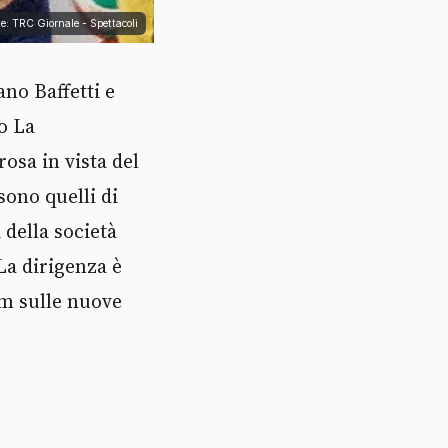
e: TRC Giornale - Spettacoli
ano Baffetti e
o La
osa in vista del
sono quelli di
 della società
La dirigenza è
am sulle nuove