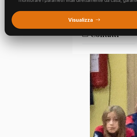
monitorare i parametri vitali direttamente da casa, garant
Segnalazioni
Visualizza
Contatti