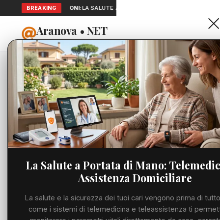
BREAKING
SEGNALAZIONI:
LA SALUTE A PORTATA DI MANO: TELEMEDICINA 
Aranova • NET
HOME
PORTALE UTILE AL TERRITORIO
Home
Eventi
Pallavolo,
Cronaca
EVENTI
Pallavol
Viabilità
Volley+E
Utilità
Scarano
La Salute a Portata di Mano: Telemedic
Assistenza Domiciliare
Meteo
MARTEDÌ, 07 LUGLI
La salute e la sicurezza dei tuoi cari vengono prima di tutto
Eventi
come i sistemi di telemedicina e teleassistenza ti permet