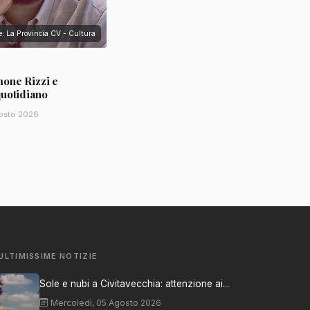
e: La Provincia CV - Cultura
mone Rizzi e
quotidiano
osto 2026
ULTIMISSIME NOTIZIE
Sole e nubi a Civitavecchia: attenzione ai...
Mercoledì, 05 Agosto 2026