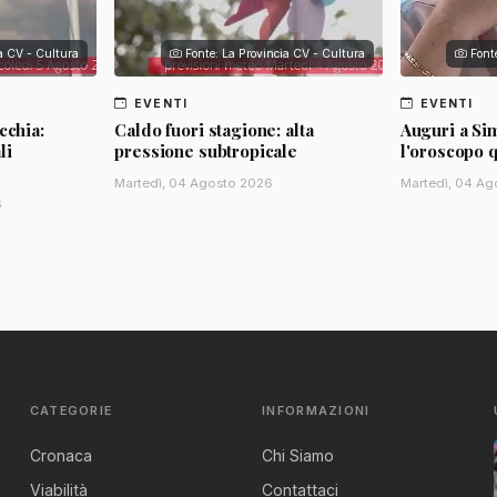
ia CV - Cultura
Fonte: La Provincia CV - Cultura
Font
EVENTI
EVENTI
cchia:
Caldo fuori stagione: alta
Auguri a Si
li
pressione subtropicale
l'oroscopo 
Martedì, 04 Agosto 2026
Martedì, 04 Ag
6
CATEGORIE
INFORMAZIONI
Cronaca
Chi Siamo
Viabilità
Contattaci