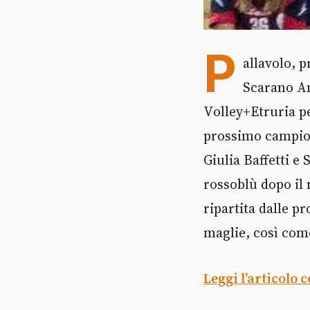
P
allavolo, p
Scarano A
Volley+Etruria pe
prossimo campiona
Giulia Baffetti e
rossoblù dopo il 
ripartita dalle 
maglie, così com
Leggi l'articolo 