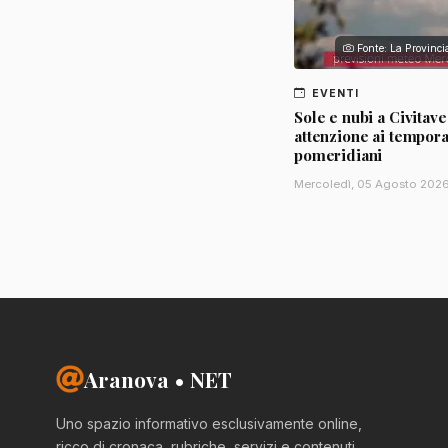
Fonte: La Provinc
EVENTI
Sole e nubi a Civitave
attenzione ai tempora
pomeridiani
Mercoledì, 05 Agosto 202
Aranova • NET
Uno spazio informativo esclusivamente online,
ricco di cronaca, rubriche, servizi e contenuti