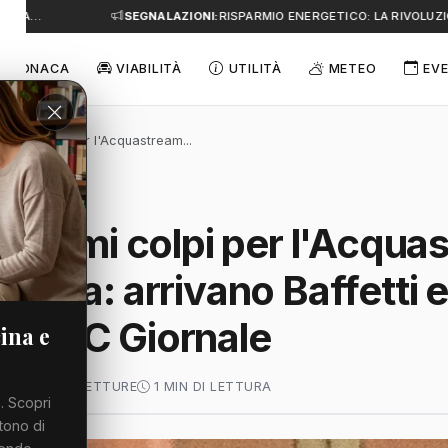
E A…
SEGNALAZIONI:
RISPARMIO ENERGETICO: LA RIVOLUZIO
CRONACA
VIABILITÀ
UTILITÀ
METEO
EVE
 primi colpi per l'Acquastream...
o, primi colpi per l'Acqu
truria: arrivano Baffetti e
 - TRC Giornale
ina e
O 2026
54 LETTURE
1 MIN DI LETTURA
. Scopri
tono di