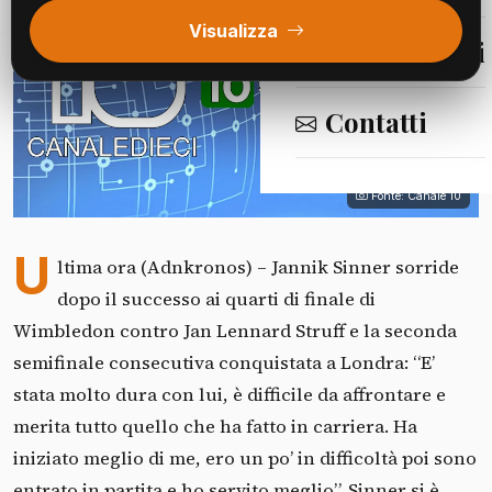
Visualizza
Segnalazioni
Contatti
Fonte: Canale 10
U
ltima ora (Adnkronos) – Jannik Sinner sorride
dopo il successo ai quarti di finale di
Wimbledon contro Jan Lennard Struff e la seconda
semifinale consecutiva conquistata a Londra: “E’
stata molto dura con lui, è difficile da affrontare e
merita tutto quello che ha fatto in carriera. Ha
iniziato meglio di me, ero un po’ in difficoltà poi sono
entrato in partita e ho servito meglio”. Sinner si è