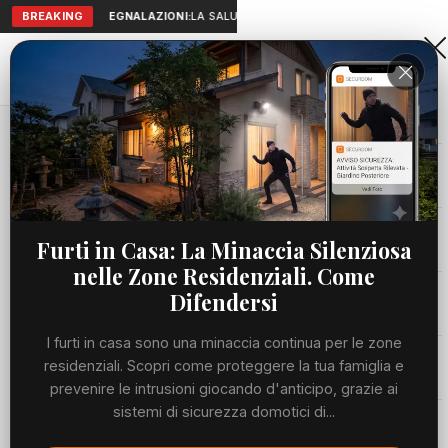
BREAKING
SEGNALAZIONI:
LA SALUTE A PORTATA DI MANO: TELEMEDICI
Aranova • NET
PORTALE UTILE AL TERRITORIO
Home
Cronaca
Sinner si prende la semifinale di Wimbledon e......
Cronaca
CRONACA
Sinner si prende la semifinale di
Viabilità
Furti in Casa: La Minaccia Silenziosa
Wimbledon e... ripensa al Roland
nelle Zone Residenziali. Come
Garros: "Spero non succeda più"
Utilità
Difendersi
MARTEDÌ, 07 LUGLIO 2026
80 LETTURE
I furti in casa sono una minaccia continua per le zone
1 MIN DI LETTURA
Meteo
residenziali. Scopri come proteggere la tua famiglia e
prevenire le intrusioni giocando d'anticipo, grazie ai
sistemi di sicurezza domotici di...
Eventi