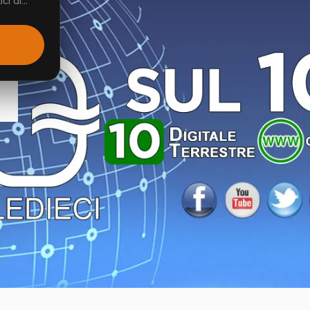
i di...