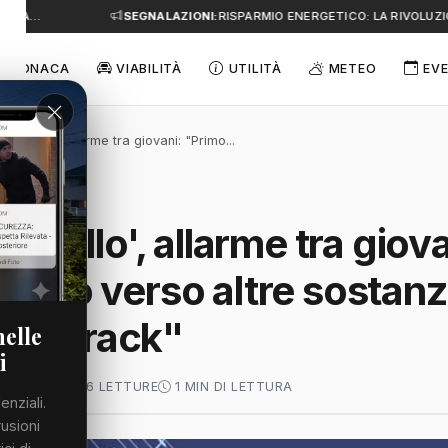
E A…
SEGNALAZIONI:
RISPARMIO ENERGETICO: LA RIVOLUZIO
CRONACA
VIABILITÀ
UTILITÀ
METEO
EVE
a sballo', allarme tra giovani: "Primo...
 sballo', allarme tra giova
asso verso altre sostanz
è il crack"
nelle
i
GNO 2026
66 LETTURE
1 MIN DI LETTURA
enziali.
rusioni