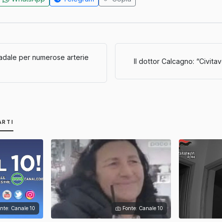
adale per numerose arterie
Il dottor Calcagno: “Civitav
ARTI
nte: Canale 10
Fonte: Canale 10