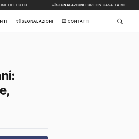
NE DEL FOTO…
SEGNALAZIONI:
FURTI IN CASA: LA MINACCIA 
NTI
SEGNALAZIONI
CONTATTI
ni:
e,