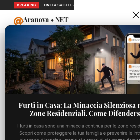
BREAKING
SEGNALAZIONI:
LA SALUTE A PORTATA DI MANO: TELEMEDICINA 
Aranova • NET
HOME
PORTALE UTILE AL TERRITORIO
Home
Cronaca
'Miele d
Cronaca
CRONACA
'Miele da
Viabilità
"Primo p
Utilità
pericolo 
Furti in Casa: La Minaccia Silenziosa 
Zone Residenziali. Come Difenders
Meteo
MERCOLEDÌ, 03 GIU
I furti in casa sono una minaccia continua per le zone resid
Eventi
Scopri come proteggere la tua famiglia e prevenire le int