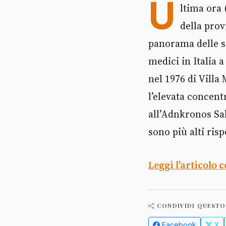
U
ltima ora 
della prov
panorama delle so
medici in Italia
nel 1976 di Villa
l’elevata concent
all’Adnkronos Sa
sono più alti risp
Leggi l'articolo 
CONDIVIDI QUESTO
Facebook
X