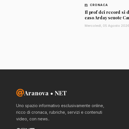
CRONACA
Il prof dei record si d
caso Arday scuote C
Mercoledì, 05 Agosto 202
Aranova • NET
Uno spazio informativo esclusivamente online,
ricco di cronaca, rubriche, servizi e contenuti
video, con news..