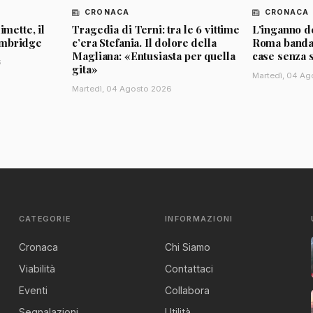
CRONACA
CRONACA
imette, il
Tragedia di Terni: tra le 6 vittime
L'inganno de
ambridge
c’era Stefania. Il dolore della
Roma banda d
Magliana: «Entusiasta per quella
case senza 
6
gita»
Martedì, 04 Ag
Martedì, 04 Agosto 2026
CATEGORIE
INFORMAZIONI
Cronaca
Chi Siamo
Viabilità
Contattaci
Eventi
Collabora
Segnalazioni
Utilità