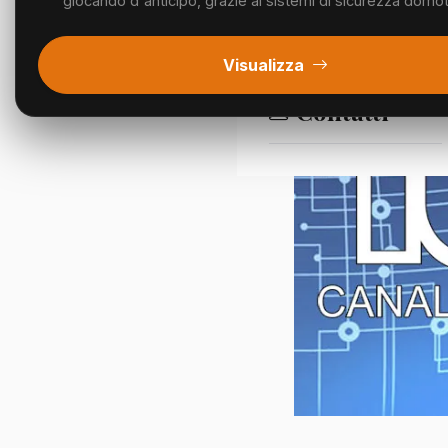
giocando d'anticipo, grazie ai sistemi di sicurezza domotic
Segnalazioni
Visualizza
Contatti