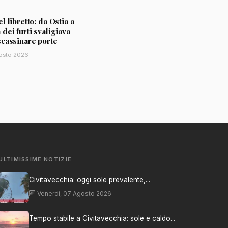
l libretto: da Ostia a
ei furti svaligiava
scassinare porte
osto 2026
ULTIMISSIME NOTIZIE
Civitavecchia: oggi sole prevalente,...
Venerdì, 07 Agosto 2026
Tempo stabile a Civitavecchia: sole e caldo...