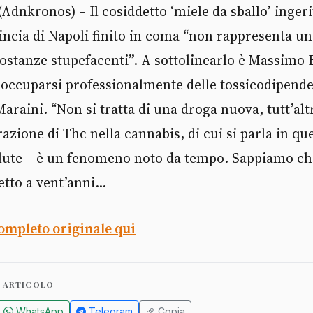
(Adnkronos) – Il cosiddetto ‘miele da sballo’ inger
incia di Napoli finito in coma “non rappresenta un
stanze stupefacenti”. A sottolinearlo è Massimo B
 a occuparsi professionalmente delle tossicodipend
 Maraini. “Non si tratta di una droga nuova, tutt’al
razione di Thc nella cannabis, di cui si parla in qu
lute – è un fenomeno noto da tempo. Sappiamo che 
etto a vent’anni...
completo originale qui
 ARTICOLO
WhatsApp
Telegram
Copia