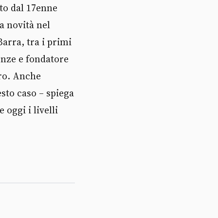
ito dal 17enne
a novità nel
arra, tra i primi
enze e fondatore
tro. Anche
esto caso – spiega
oggi i livelli