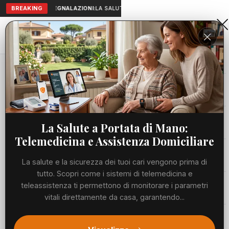
BREAKING
SEGNALAZIONI:
LA SALUTE A PORTATA DI MANO: TELEMEDICIN
Aranova • NET
PORTALE UTILE AL TERRITORIO
Home
Cronaca
Il dottor Calcagno: “Civitavecchia merita di...
Cronaca
CRONACA
Il dottor Calcagno: “Civitavecchia
Viabilità
La Salute a Portata di Mano:
merita di splendere, ma
Telemedicina e Assistenza Domiciliare
l’abbandono e l’inciviltà la stanno
Utilità
La salute e la sicurezza dei tuoi cari vengono prima di
imbruttendo”
tutto. Scopri come i sistemi di telemedicina e
Meteo
teleassistenza ti permettono di monitorare i parametri
MERCOLEDÌ, 03 GIUGNO 2026
63 LETTURE
vitali direttamente da casa, garantendo...
1 MIN DI LETTURA
Eventi