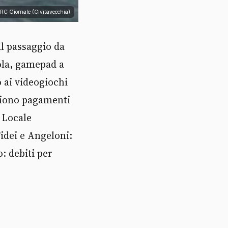
TRC Giornale (Civitavecchia)
Il passaggio da
ola, gamepad a
 ai videogiochi
liono pagamenti
a Locale
Tidei e Angeloni:
: debiti per