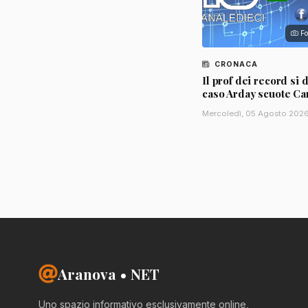
Fo
CRONACA
Il prof dei record si d
caso Arday scuote C
Mercoledì, 05 Agosto 202
Aranova • NET
Uno spazio informativo esclusivamente online,