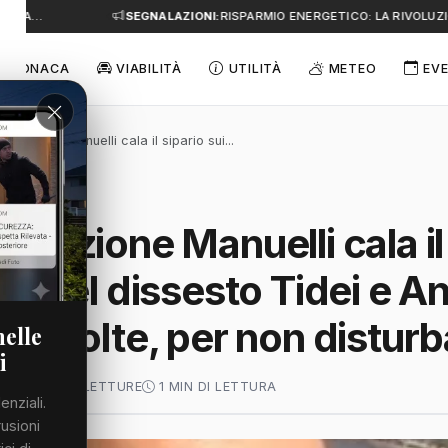
E A…
SEGNALAZIONI:
RISPARMIO ENERGETICO: LA RIVOLUZIO
CRONACA
VIABILITÀ
UTILITÀ
METEO
EVE
strazione Manuelli cala il sipario sui...
strazione Manuelli cala il
eti del dissesto Tidei e A
à sepolte, per non distur
nelle
i
O 2026
46 LETTURE
1 MIN DI LETTURA
enziali.
rusioni