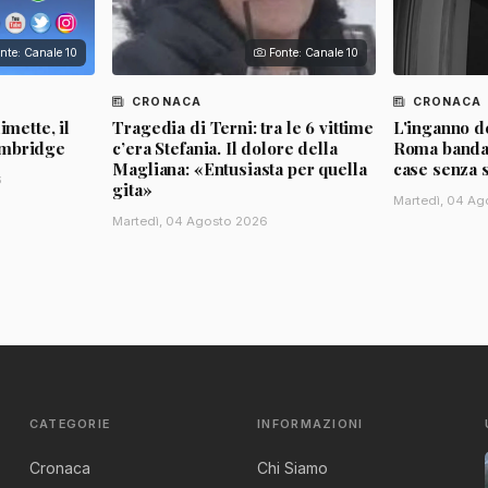
nte: Canale 10
Fonte: Canale 10
CRONACA
CRONACA
imette, il
Tragedia di Terni: tra le 6 vittime
L'inganno de
ambridge
c’era Stefania. Il dolore della
Roma banda d
Magliana: «Entusiasta per quella
case senza 
6
gita»
Martedì, 04 Ag
Martedì, 04 Agosto 2026
CATEGORIE
INFORMAZIONI
Cronaca
Chi Siamo