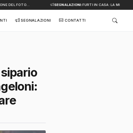
NE DEL FOTO…
SEGNALAZIONI:
FURTI IN CASA: LA MINACCIA 
NTI
SEGNALAZIONI
CONTATTI
 sipario
ngeloni:
bare