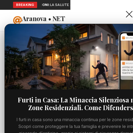
BREAKING
SEGNALAZIONI:
LA SALUTE A PORTATA DI MANO: TELEMEDICINA 
Aranova • NET
HOME
PORTALE UTILE AL TERRITORIO
Home
Cronaca
L’ammini
Cronaca
CRONACA
L’ammini
Viabilità
sui segr
Utilità
Le verit
Furti in Casa: La Minaccia Silenziosa 
Zone Residenziali. Come Difenders
Meteo
MARTEDÌ, 30 GIUGN
I furti in casa sono una minaccia continua per le zone resid
Eventi
Scopri come proteggere la tua famiglia e prevenire le int