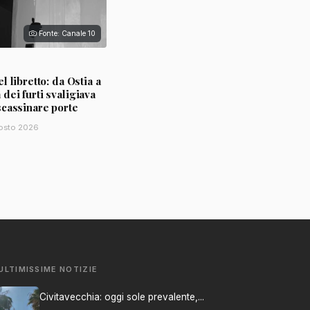
Fonte: Canale 10
l libretto: da Ostia a
ei furti svaligiava
scassinare porte
osto 2026
ULTIMISSIME NOTIZIE
Civitavecchia: oggi sole prevalente,...