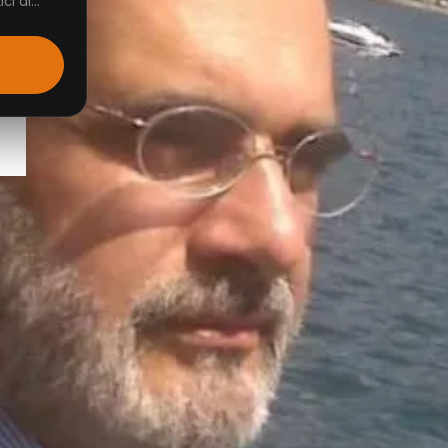
i di...