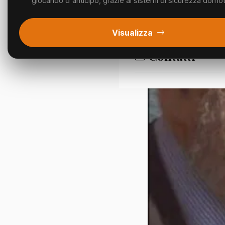
giocando d'anticipo, grazie ai sistemi di sicurezza domotic
Segnalazioni
Visualizza
Contatti