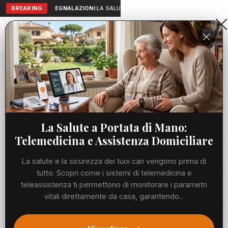
BREAKING
SEGNALAZIONI:
LA SALUTE A PORTATA DI MANO: TELEMEDICI
Aranova • NET
PORTALE UTILE AL TERRITORIO
Home
Cronaca
Caserma dei Vigili del Fuoco di Ostia: si valuta...
Cronaca
CRONACA
Caserma dei Vigili del Fuoco di
Viabilità
La Salute a Portata di Mano:
Ostia: si valuta l'ex Ostello Litus
Telemedicina e Assistenza Domiciliare
come sede temporanea
Utilità
La salute e la sicurezza dei tuoi cari vengono prima di
MERCOLEDÌ, 01 LUGLIO 2026
68 LETTURE
tutto. Scopri come i sistemi di telemedicina e
1 MIN DI LETTURA
Meteo
teleassistenza ti permettono di monitorare i parametri
vitali direttamente da casa, garantendo...
Eventi