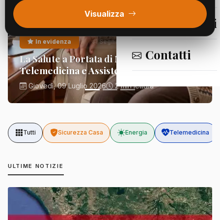
Visualizza
Segnalazioni
In evidenza
Segnalazioni
Contatti
La Salute a Portata di Mano:
Telemedicina e Assistenza Domiciliare
Giovedì, 09 Luglio 2026
2 min lettura
Tutti
Sicurezza Casa
Energia
Telemedicina
ULTIME NOTIZIE