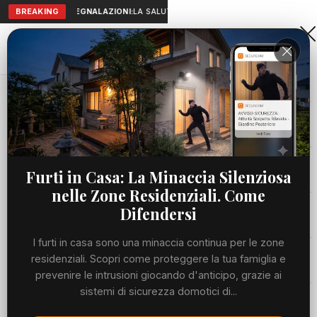
BREAKING
SEGNALAZIONI:
LA SALUTE A PORTATA DI MANO: TELEMEDICIN
Aranova • NET
PORTALE UTILE AL TERRITORIO
Home
Cronaca
Viabilità
Furti in Casa: La Minaccia Silenziosa
nelle Zone Residenziali. Come
Utilità
Difendersi
I furti in casa sono una minaccia continua per le zone
Meteo
residenziali. Scopri come proteggere la tua famiglia e
prevenire le intrusioni giocando d'anticipo, grazie ai
Precedente
Suc
sistemi di sicurezza domotici di...
Eventi