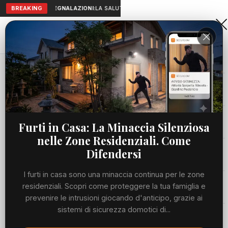
BREAKING
SEGNALAZIONI:
LA SALUTE A PORTATA DI MANO: TELEMEDICIN
Aranova • NET
PORTALE UTILE AL TERRITORIO
Home
Cronaca
Viabilità
Furti in Casa: La Minaccia Silenziosa
nelle Zone Residenziali. Come
Utilità
Difendersi
I furti in casa sono una minaccia continua per le zone
Meteo
residenziali. Scopri come proteggere la tua famiglia e
prevenire le intrusioni giocando d'anticipo, grazie ai
Precedente
Suc
sistemi di sicurezza domotici di...
Eventi