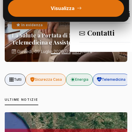
Visualizza
Segnalazioni
In evidenza
Segnalazioni
Contatti
La Salute a Portata di Mano:
Telemedicina e Assistenza Domiciliare
Giovedì, 09 Luglio 2026
2 min lettura
Tutti
Sicurezza Casa
Energia
Telemedicina
ULTIME NOTIZIE