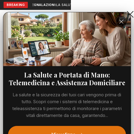
BREAKING
SEGNALAZIONI:
LA SALUTE A PORTATA DI MANO: TELEMEDICIN
Aranova • NET
PORTALE UTILE AL TERRITORIO
Home
Cronaca
Viabilità
La Salute a Portata di Mano:
Telemedicina e Assistenza Domiciliare
Utilità
La salute e la sicurezza dei tuoi cari vengono prima di
tutto. Scopri come i sistemi di telemedicina e
Meteo
teleassistenza ti permettono di monitorare i parametri
vitali direttamente da casa, garantendo...
Precedente
Suc
Eventi