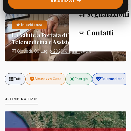
Visualizza
Segnalazioni
In evidenza
Segnalazioni
Contatti
La Salute a Portata di Mano:
Telemedicina e Assistenza Domiciliare
Giovedì, 09 Luglio 2026
2 min lettura
Tutti
Sicurezza Casa
Energia
Telemedicina
ULTIME NOTIZIE